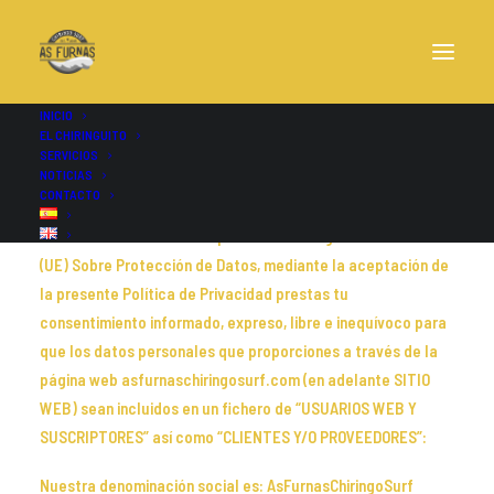
INICIO
EL CHIRINGUITO
SERVICIOS
NOTICIAS
CONTACTO
De conformidad con lo dispuesto en el Reglamento General
(UE) Sobre Protección de Datos, mediante la aceptación de
la presente Política de Privacidad prestas tu
consentimiento informado, expreso, libre e inequívoco para
que los datos personales que proporciones a través de la
página web asfurnaschiringosurf.com (en adelante SITIO
WEB) sean incluidos en un fichero de “USUARIOS WEB Y
SUSCRIPTORES” así como “CLIENTES Y/O PROVEEDORES”:
Nuestra denominación social es: AsFurnasChiringoSurf